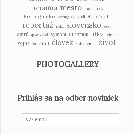
mesto
literatúra
mozambik
Portugalsko
príroda
príbeh
portugalský
reportáž
slovensko
rieka
slovo
ulica
smrť
symbol
turizmus
viera
spisovateľ
život
človek
vojna
ľudia
židia
čaj
čitateľ
PHOTOGALLERY
Prihlás sa na odber noviniek