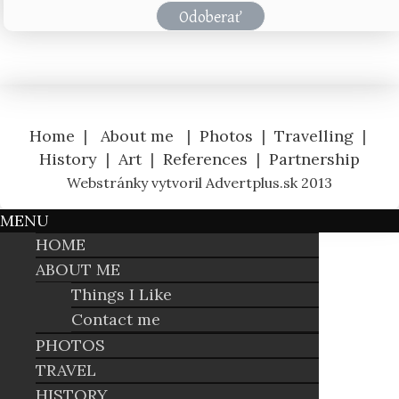
Home
|
About me
|
Photos
|
Travelling
|
History
|
Art
|
References
|
Partnership
Webstránky vytvoril Advertplus.sk 2013
MENU
HOME
ABOUT ME
Things I Like
Contact me
PHOTOS
TRAVEL
HISTORY