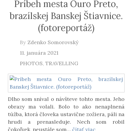
Príbeh mesta Ouro Preto,
brazílskej Banskej Štiavnice.
(fotoreportáž)
By
Zdenko Somorovský
11. januára 2021
PHOTOS
,
TRAVELLING
Dlho som sníval o návšteve tohto mesta. Jeho
obrazy ma volali. Bolo to ako nenaplnená
túžba, ktorá človeka ustavične zožiera, páli na
hrudi a prenasleduje. Nech som robil
čokoľvek, neustále som…
čítať viac