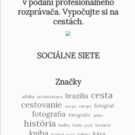
v podaní profesionálneho
rozprávača. Vypočujte si na
cestách.
SOCIÁLNE SIETE
Značky
cesta
brazília
afrika
architektura
cestovanie
fotograf
europa
energia
fotografia
fotografie
gotika
história
hudba
India
kaviareň
jazyk
kniha
káva
kostol
kultúra
krása