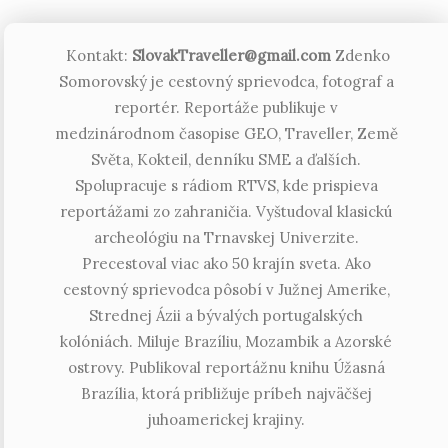
Kontakt:
SlovakTraveller@gmail.com
Zdenko
Somorovský je cestovný sprievodca, fotograf a
reportér. Reportáže publikuje v
medzinárodnom časopise GEO, Traveller, Země
Světa, Kokteil, denníku SME a ďalších.
Spolupracuje s rádiom RTVS, kde prispieva
reportážami zo zahraničia. Vyštudoval klasickú
archeológiu na Trnavskej Univerzite.
Precestoval viac ako 50 krajín sveta. Ako
cestovný sprievodca pôsobí v Južnej Amerike,
Strednej Ázii a bývalých portugalských
kolóniách. Miluje Brazíliu, Mozambik a Azorské
ostrovy. Publikoval reportážnu knihu Úžasná
Brazília, ktorá približuje príbeh najväčšej
juhoamerickej krajiny.