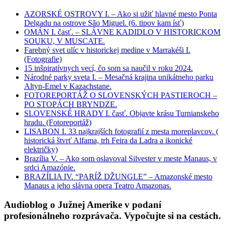
AZORSKÉ OSTROVY I. – Ako si užiť hlavné mesto Ponta
Delgadu na ostrove São Miguel. (6. tipov kam ísť)
OMÁN I. časť. – SLÁVNE KADIDLO V HISTORICKOM
SOUKU, V MUSCATE.
Farebný svet ulíc v historickej medine v Marrakéši I.
(Fotografie)
15 inšpiratívnych vecí, čo som sa naučil v roku 2024.
Národné parky sveta I. – Mesačná krajina unikátneho parku
Altyn-Emel v Kazachstane.
FOTOREPORTÁŽ O SLOVENSKÝCH PASTIEROCH –
PO STOPÁCH BRYNDZE.
SLOVENSKÉ HRADY I. časť. Objavte krásu Turnianskeho
hradu. (Fotoreportáž)
LISABON I. 33 najkrajších fotografií z mesta moreplavcov. (
historická štvrť Alfama, trh Feira da Ladra a ikonické
električky)
Brazília V. – Ako som oslavoval Silvester v meste Manaus, v
srdci Amazónie.
BRAZÍLIA IV. “PARÍŽ DŽUNGLE” – Amazonské mesto
Manaus a jeho slávna opera Teatro Amazonas.
Audioblog o Južnej Amerike v podaní
profesionálneho rozprávača. Vypočujte si na cestách.