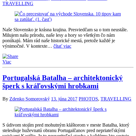
TRAVELLING
Naše Slovensko je krásna krajina. Presviedčam sa o tom neustále.
Milujem našu prírodu, naše lesy a hory so všetkým čo nám
ponúkajú. Mám rád naše historické mestá, pretože každé je
výnimočné. V kontexte…
čítať viac
Viac
Portugalská Batalha – architektonický
šperk s kráľovskými hrobkami
By
Zdenko Somorovský
13. júna 2017
PHOTOS
,
TRAVELLING
S údivom stojím pred mohutným kláštorom v meste Batalha, ktorý
stelesňuje huževnatú obranu Portugalčanov pred nepriateľskými
vojskami Kastílie. Je to neuveriteľná stavba a každému kto cestuje