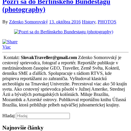
Pozri sa do Berlínskeho Bundestagu
(photography)
By
Zdenko Somorovský
13. októbra 2016
History
,
PHOTOS
Viac
Kontakt:
SlovakTraveller@gmail.com
Zdenko Somorovský je
cestovný sprievodca, fotograf a reportér. Reportáže publikuje v
medzinárodnom časopise GEO, Traveller, Země Světa, Kokteil,
denníku SME a ďalších. Spolupracuje s rádiom RTVS, kde
prispieva reportážami zo zahraničia. Vyštudoval klasickú
archeológiu na Trnavskej Univerzite. Precestoval viac ako 50 krajín
sveta. Ako cestovný sprievodca pôsobí v Južnej Amerike, Strednej
Ázii a bývalých portugalských kolóniách. Miluje Brazíliu,
Mozambik a Azorské ostrovy. Publikoval reportážnu knihu Úžasná
Brazília, ktorá približuje príbeh najväčšej juhoamerickej krajiny.
Hladaj
Najnovšie články