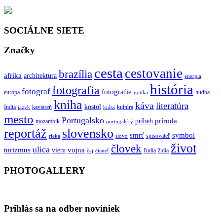
SOCIÁLNE SIETE
Značky
cesta
cestovanie
brazília
afrika
architektura
energia
história
fotografia
fotograf
fotografie
europa
hudba
gotika
kniha
káva
literatúra
kostol
India
kaviareň
kultúra
jazyk
krása
mesto
Portugalsko
príroda
príbeh
mozambik
portugalský
reportáž
slovensko
smrť
symbol
spisovateľ
rieka
slovo
život
človek
ulica
turizmus
vojna
viera
ľudia
židia
čaj
čitateľ
PHOTOGALLERY
Prihlás sa na odber noviniek