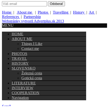
Home
|
About me
|
Photos
|
Travelling
|
History
|
Art
|
References
|
Partnership
Webstránky vytvoril Advertplus.sk 2013
MENU
HOME
ABOUT ME
Things I Like
Contact me
PHOTOS
TRAVEL
HISTORY
SLOVENSKO
Železná cesta
Gotická cesta
LITERATURE
INTERVIEW
COOPERATION
Navigation
Scroll