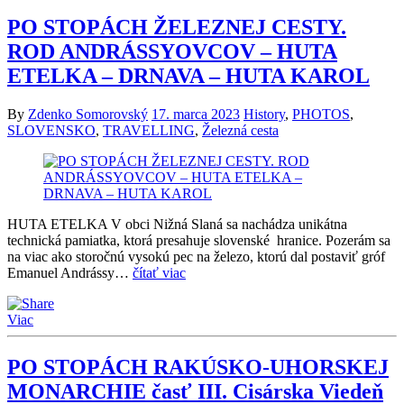
PO STOPÁCH ŽELEZNEJ CESTY.
ROD ANDRÁSSYOVCOV – HUTA
ETELKA – DRNAVA – HUTA KAROL
By
Zdenko Somorovský
17. marca 2023
History
,
PHOTOS
,
SLOVENSKO
,
TRAVELLING
,
Železná cesta
HUTA ETELKA V obci Nižná Slaná sa nachádza unikátna
technická pamiatka, ktorá presahuje slovenské hranice. Pozerám sa
na viac ako storočnú vysokú pec na železo, ktorú dal postaviť gróf
Emanuel Andrássy…
čítať viac
Viac
PO STOPÁCH RAKÚSKO-UHORSKEJ
MONARCHIE časť III. Cisárska Viedeň