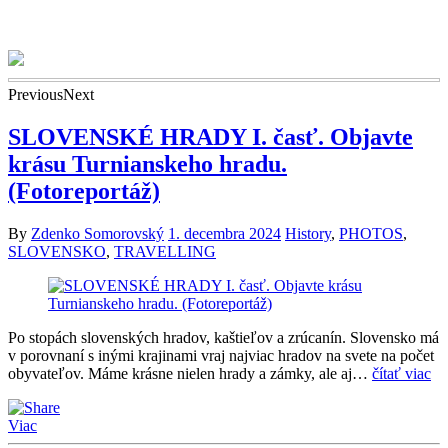
Previous
Next
SLOVENSKÉ HRADY I. časť. Objavte
krásu Turnianskeho hradu.
(Fotoreportáž)
By
Zdenko Somorovský
1. decembra 2024
History
,
PHOTOS
,
SLOVENSKO
,
TRAVELLING
Po stopách slovenských hradov, kaštieľov a zrúcanín. Slovensko má
v porovnaní s inými krajinami vraj najviac hradov na svete na počet
obyvateľov. Máme krásne nielen hrady a zámky, ale aj…
čítať viac
Viac