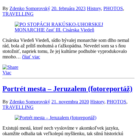
By
Zdenko Somorovský
20. februára 2023
History
,
PHOTOS
,
TRAVELLING
Cisárska Viedeň Viedeň, sídlo bývalej monarchie som dlho nemal
rád, bola až príliš mohutná a ťažkopádna. Nevedel som sa s ňou
stotožniť, napriek tomu, že jej kultúrne podhubie vyprodukovalo
mnoho…
čítať viac
Viac
Portrét mesta – Jeruzalem (fotoreportáž)
By
Zdenko Somorovský
21. novembra 2020
History
,
PHOTOS
,
TRAVELLING
Existujú mestá, ktoré nech vyslovíme v akomkoľvek jazyku,
okamžite odhalia tak veľkolepú myšlienku, tak silnú historickú