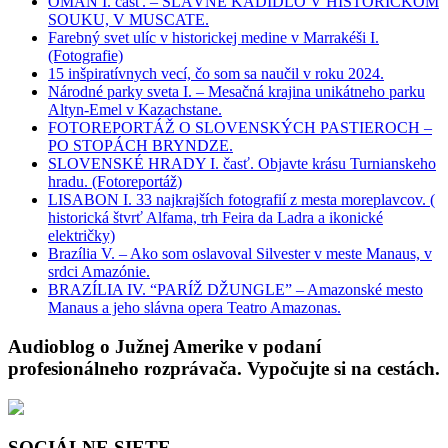
OMÁN I. časť. – SLÁVNE KADIDLO V HISTORICKOM
SOUKU, V MUSCATE.
Farebný svet ulíc v historickej medine v Marrakéši I.
(Fotografie)
15 inšpiratívnych vecí, čo som sa naučil v roku 2024.
Národné parky sveta I. – Mesačná krajina unikátneho parku
Altyn-Emel v Kazachstane.
FOTOREPORTÁŽ O SLOVENSKÝCH PASTIEROCH –
PO STOPÁCH BRYNDZE.
SLOVENSKÉ HRADY I. časť. Objavte krásu Turnianskeho
hradu. (Fotoreportáž)
LISABON I. 33 najkrajších fotografií z mesta moreplavcov. (
historická štvrť Alfama, trh Feira da Ladra a ikonické
električky)
Brazília V. – Ako som oslavoval Silvester v meste Manaus, v
srdci Amazónie.
BRAZÍLIA IV. “PARÍŽ DŽUNGLE” – Amazonské mesto
Manaus a jeho slávna opera Teatro Amazonas.
Audioblog o Južnej Amerike v podaní
profesionálneho rozprávača. Vypočujte si na cestách.
SOCIÁLNE SIETE