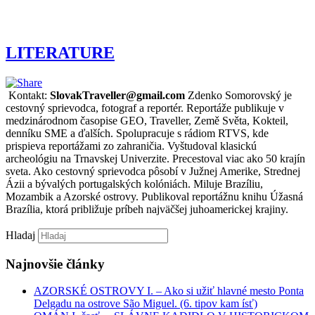
LITERATURE
Kontakt:
SlovakTraveller@gmail.com
Zdenko Somorovský je
cestovný sprievodca, fotograf a reportér. Reportáže publikuje v
medzinárodnom časopise GEO, Traveller, Země Světa, Kokteil,
denníku SME a ďalších. Spolupracuje s rádiom RTVS, kde
prispieva reportážami zo zahraničia. Vyštudoval klasickú
archeológiu na Trnavskej Univerzite. Precestoval viac ako 50 krajín
sveta. Ako cestovný sprievodca pôsobí v Južnej Amerike, Strednej
Ázii a bývalých portugalských kolóniách. Miluje Brazíliu,
Mozambik a Azorské ostrovy. Publikoval reportážnu knihu Úžasná
Brazília, ktorá približuje príbeh najväčšej juhoamerickej krajiny.
Hladaj
Najnovšie články
AZORSKÉ OSTROVY I. – Ako si užiť hlavné mesto Ponta
Delgadu na ostrove São Miguel. (6. tipov kam ísť)