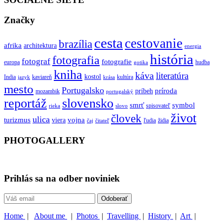
Značky
cesta
cestovanie
brazília
afrika
architektura
energia
história
fotografia
fotograf
fotografie
europa
hudba
gotika
kniha
káva
literatúra
kostol
India
kaviareň
kultúra
jazyk
krása
mesto
Portugalsko
príroda
príbeh
mozambik
portugalský
reportáž
slovensko
smrť
symbol
spisovateľ
rieka
slovo
život
človek
ulica
turizmus
vojna
viera
ľudia
židia
čaj
čitateľ
PHOTOGALLERY
Prihlás sa na odber noviniek
Home
|
About me
|
Photos
|
Travelling
|
History
|
Art
|