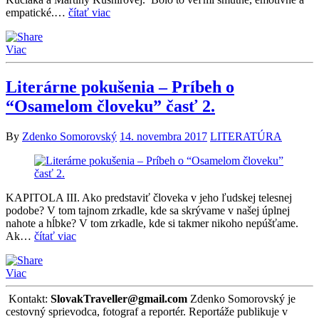
empatické.…
čítať viac
Viac
Literárne pokušenia – Príbeh o
“Osamelom človeku” časť 2.
By
Zdenko Somorovský
14. novembra 2017
LITERATÚRA
KAPITOLA III. Ako predstaviť človeka v jeho ľudskej telesnej
podobe? V tom tajnom zrkadle, kde sa skrývame v našej úplnej
nahote a hĺbke? V tom zrkadle, kde si takmer nikoho nepúšťame.
Ak…
čítať viac
Viac
Kontakt:
SlovakTraveller@gmail.com
Zdenko Somorovský je
cestovný sprievodca, fotograf a reportér. Reportáže publikuje v