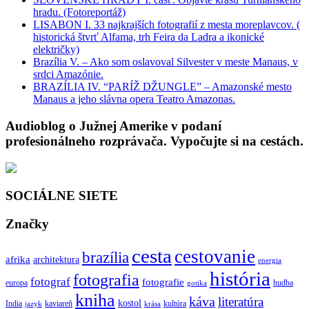
hradu. (Fotoreportáž)
LISABON I. 33 najkrajších fotografií z mesta moreplavcov. (
historická štvrť Alfama, trh Feira da Ladra a ikonické
električky)
Brazília V. – Ako som oslavoval Silvester v meste Manaus, v
srdci Amazónie.
BRAZÍLIA IV. “PARÍŽ DŽUNGLE” – Amazonské mesto
Manaus a jeho slávna opera Teatro Amazonas.
Audioblog o Južnej Amerike v podaní
profesionálneho rozprávača. Vypočujte si na cestách.
SOCIÁLNE SIETE
Značky
cesta
cestovanie
brazília
afrika
architektura
energia
história
fotografia
fotograf
fotografie
europa
hudba
gotika
kniha
káva
literatúra
kostol
India
kaviareň
kultúra
jazyk
krása