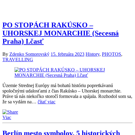
PO STOPÁCH RAKÚSKO –
UHORSKEJ MONARCHIE (Secesná
Praha) I.časť
By
Zdenko Somorovský
15. februára 2023
History
,
PHOTOS
,
TRAVELLING
Územie Strednej Európy má bohatú históriu popretkávanú
spoločnými udalosťami z čias Rakúsko – Uhorskej monarchie.
Práve tá nás niekoľko storočí formovala a spájala. Rozhodol som sa,
že sa vydám na…
čítať viac
Viac
Berlín mesto symbolov. 5 historických