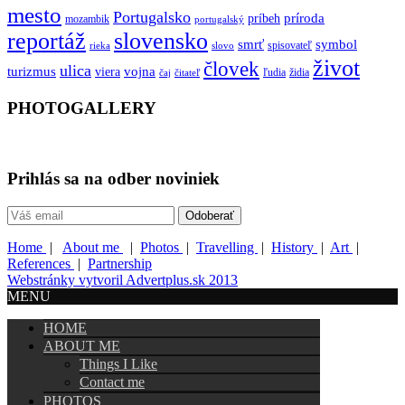
mesto
Portugalsko
príroda
príbeh
mozambik
portugalský
reportáž
slovensko
smrť
symbol
spisovateľ
rieka
slovo
život
človek
ulica
turizmus
vojna
viera
ľudia
židia
čaj
čitateľ
PHOTOGALLERY
Prihlás sa na odber noviniek
Home
|
About me
|
Photos
|
Travelling
|
History
|
Art
|
References
|
Partnership
Webstránky vytvoril Advertplus.sk 2013
MENU
HOME
ABOUT ME
Things I Like
Contact me
PHOTOS