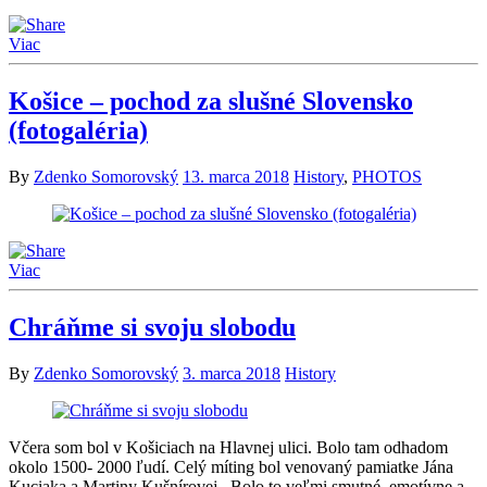
Viac
Košice – pochod za slušné Slovensko
(fotogaléria)
By
Zdenko Somorovský
13. marca 2018
History
,
PHOTOS
Viac
Chráňme si svoju slobodu
By
Zdenko Somorovský
3. marca 2018
History
Včera som bol v Košiciach na Hlavnej ulici. Bolo tam odhadom
okolo 1500- 2000 ľudí. Celý míting bol venovaný pamiatke Jána
Kuciaka a Martiny Kušnírovej. Bolo to veľmi smutné, emotívne a