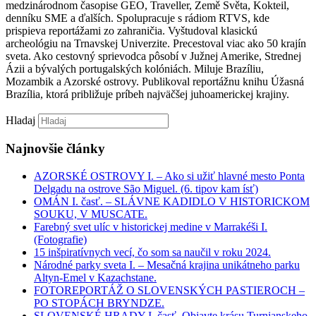
medzinárodnom časopise GEO, Traveller, Země Světa, Kokteil,
denníku SME a ďalších. Spolupracuje s rádiom RTVS, kde
prispieva reportážami zo zahraničia. Vyštudoval klasickú
archeológiu na Trnavskej Univerzite. Precestoval viac ako 50 krajín
sveta. Ako cestovný sprievodca pôsobí v Južnej Amerike, Strednej
Ázii a bývalých portugalských kolóniách. Miluje Brazíliu,
Mozambik a Azorské ostrovy. Publikoval reportážnu knihu Úžasná
Brazília, ktorá približuje príbeh najväčšej juhoamerickej krajiny.
Hladaj
Najnovšie články
AZORSKÉ OSTROVY I. – Ako si užiť hlavné mesto Ponta
Delgadu na ostrove São Miguel. (6. tipov kam ísť)
OMÁN I. časť. – SLÁVNE KADIDLO V HISTORICKOM
SOUKU, V MUSCATE.
Farebný svet ulíc v historickej medine v Marrakéši I.
(Fotografie)
15 inšpiratívnych vecí, čo som sa naučil v roku 2024.
Národné parky sveta I. – Mesačná krajina unikátneho parku
Altyn-Emel v Kazachstane.
FOTOREPORTÁŽ O SLOVENSKÝCH PASTIEROCH –
PO STOPÁCH BRYNDZE.
SLOVENSKÉ HRADY I. časť. Objavte krásu Turnianskeho