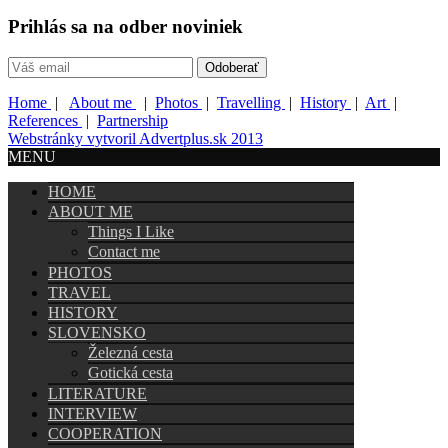
Prihlás sa na odber noviniek
Home
|
About me
|
Photos
|
Travelling
|
History
|
Art
|
References
|
Partnership
Webstránky vytvoril Advertplus.sk 2013
MENU
HOME
ABOUT ME
Things I Like
Contact me
PHOTOS
TRAVEL
HISTORY
SLOVENSKO
Železná cesta
Gotická cesta
LITERATURE
INTERVIEW
COOPERATION