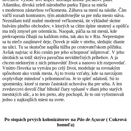
Atlantiku, divoká zeleň národného parku Tijuca sa mieša
s modernou zástavbou veľkomesta. Zábava sa mení na násilie. Čím
väčší rozsah kontrastov, tým atraktívnejšie sa pre mňa mesto stáva.
Neznášam totiž nudné moderné veľkomestá, tie výkladné skrine
bulváru plného obchodov, v ktorých sa cítim úplne stratený a opúšťa
ma môj zmysel pre orientáciu. Naopak, páčia sa mi mestá, kde
prekvapenia číhajú na každom rohu, tak ako tu v Riu. Neprestajne
sa tu niečo zaujímavé deje, človek je stále v strehu, sledujúc dianie
na ulici. Tu sa skutočne napĺňa túžba po cestovateľskom pôžitku.
Avšak najviac si Rio cením pre jeho schopnosť inšpirovať. V jeho
útrobách sa totiž skrýva pavučina neviditeľných príbehov. A ja
chcem niektorým z nich prinavrátiť život a nanovo ich rozpovedať.
Vnútro človeka sa vytvára po celý život, modeluje sa rovnakým
spôsobom ako vznik mesta. Aj to tvoria vzťahy, kde sa navzájom
ovplyvňuje minulosť s prítomnosťou. Je to spleť udalostí. Sú to
spomienky, ktoré si mesto častokrát uchováva iba pre seba. A len
zvedavcovi dovolí čítať hlboké čiary vpísané v dlani jeho starých
mestských ulíc, a to len preto, aby pochopil, že to oni vyformovali
jedno z najkrajších miest na svete.
Po stopách prvých kolonizátorov na
Pão de Açucar
( Cukrová
homoľa)