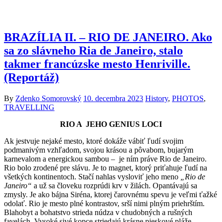
BRAZÍLIA II. – RIO DE JANEIRO. Ako
sa zo slávneho Ria de Janeiro, stalo
takmer francúzske mesto Henriville.
(Reportáž)
By
Zdenko Somorovský
10. decembra 2023
History
,
PHOTOS
,
TRAVELLING
RIO A JEHO GENIUS LOCI
Ak jestvuje nejaké mesto, ktoré dokáže vábiť ľudí svojim
podmanivým vzhľadom, svojou krásou a pôvabom, bujarým
karnevalom a energickou sambou – je ním práve Rio de Janeiro.
Rio bolo zrodené pre slávu. Je to magnet, ktorý priťahuje ľudí na
všetkých kontinentoch. Stačí nahlas vysloviť jeho meno
„Rio de
Janeiro“
a už sa človeku rozprúdi krv v žilách. Opantávajú sa
zmysly. Je ako bájna Siréna, ktorej čarovnému spevu je veľmi ťažké
odolať. Rio je mesto plné kontrastov, srší nimi plným priehrštím.
Blahobyt a bohatstvo strieda núdza v chudobných a rušných
favelách. Vysoké sivé kopce striedajú krásne pieskové pláže