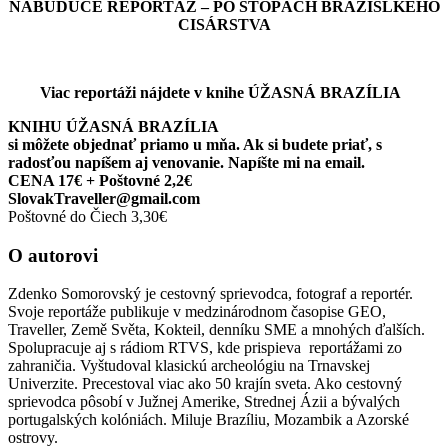
NABUDÚCE REPORTÁŽ – PO STOPÁCH BRAZÍSLKEHO
CISÁRSTVA
Viac reportáži nájdete v knihe ÚŽASNÁ BRAZÍLIA
KNIHU ÚŽASNÁ BRAZÍLIA
si môžete objednať priamo u mňa. Ak si budete priať, s
radosťou napíšem aj venovanie. Napíšte mi na email.
CENA 17€ + Poštovné 2,2€
SlovakTraveller@gmail.com
Poštovné do Čiech 3,30€
O autorovi
Zdenko Somorovský je cestovný sprievodca, fotograf a reportér.
Svoje reportáže publikuje v medzinárodnom časopise GEO,
Traveller, Země Světa, Kokteil, denníku SME a mnohých ďalších.
Spolupracuje aj s rádiom RTVS, kde prispieva reportážami zo
zahraničia. Vyštudoval klasickú archeológiu na Trnavskej
Univerzite. Precestoval viac ako 50 krajín sveta. Ako cestovný
sprievodca pôsobí v Južnej Amerike, Strednej Ázii a bývalých
portugalských kolóniách. Miluje Brazíliu, Mozambik a Azorské
ostrovy.