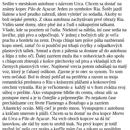
Sedím v mestskom autobuse s názvom Urca. Chcem sa dostať na
známy kopec
Pão de Açucar.
Jeden zo symbolov Ria. Šofér jazdí
šialene a keď prudko zabrzdí, idem vyletieť zo sedadla. Akoby to
boli nejaké preteky. Z okna autobusu zachytávam prvé obrazy Ria.
Vidím samé domy, ulice plné áut a ľudí s nákupnými taškami.
Všade, kde sa pozriem sú ľudia. Niektorí sa náhlia, iní zase sedia na
lavičke, pijú pivo a odpočívajú. V jednej z bočných ulíc je veľa
prachu a bordelu na zemi. Dvaja chlapi tam práve pália nazbieranú
kopu smetí, zatiaľ čo si pouliční psi trhajú zvyšky z odpadkových
plastových tašiek. Smrad a dym z pálenia sa dostane až do autobusu
a štípu z toho oči. Ďalej zazriem muža iba v nohaviciach ako spolu
s chlapcom zbierajú z košov plechovky od piva a vkladajú ich do
čiernych plastových vriec. Naplnené vrecia potom odnášajú na malý
voz, ktorý je ťahaný oslíkom. Zjavne je to otec so synom. To som
veru nečakal. Bol to drsný pohľad na perifériu a razom sa moja
romantická predstava o Riu s krásnymi plážami a kokosovými
orechmi vytratila. Rio je veľkomesto a každý si v ňom zvádza svoj
súboj o prežitie. Ako vstupujeme hlbšie do centra, obraz ulíc sa
postupne mení a je tu čistejšie a príjemnejšie. Po nejakom čase
prechádzame cez štvrte Flamengo a Botafogo a ja zazriem
Atlantický oceán. Môj cieľ je predo mnou. Vystupujem z autobusu
a kráčam smerom k pláži. Chcem sa tu dostať na dva kopce
Morro
da Urca
a
Pão de Açucar
. Na vrch oboch kopcov sa dá ísť
lanovkou, ale rád by som to urobil inak. Na prvý kopec je totiž
možné ísť pešo cez prales a keďže mám čas a nikam sa nenáhlim,