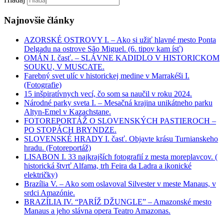
Najnovšie články
AZORSKÉ OSTROVY I. – Ako si užiť hlavné mesto Ponta
Delgadu na ostrove São Miguel. (6. tipov kam ísť)
OMÁN I. časť. – SLÁVNE KADIDLO V HISTORICKOM
SOUKU, V MUSCATE.
Farebný svet ulíc v historickej medine v Marrakéši I.
(Fotografie)
15 inšpiratívnych vecí, čo som sa naučil v roku 2024.
Národné parky sveta I. – Mesačná krajina unikátneho parku
Altyn-Emel v Kazachstane.
FOTOREPORTÁŽ O SLOVENSKÝCH PASTIEROCH –
PO STOPÁCH BRYNDZE.
SLOVENSKÉ HRADY I. časť. Objavte krásu Turnianskeho
hradu. (Fotoreportáž)
LISABON I. 33 najkrajších fotografií z mesta moreplavcov. (
historická štvrť Alfama, trh Feira da Ladra a ikonické
električky)
Brazília V. – Ako som oslavoval Silvester v meste Manaus, v
srdci Amazónie.
BRAZÍLIA IV. “PARÍŽ DŽUNGLE” – Amazonské mesto
Manaus a jeho slávna opera Teatro Amazonas.