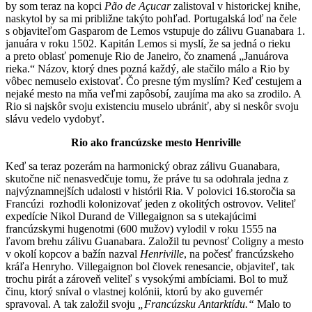
by som teraz na kopci
Pão de Açucar
zalistoval v historickej knihe,
naskytol by sa mi približne takýto pohľad. Portugalská loď na čele
s objaviteľom Gasparom de Lemos vstupuje do zálivu Guanabara 1.
januára v roku 1502. Kapitán Lemos si myslí, že sa jedná o rieku
a preto oblasť pomenuje Rio de Janeiro, čo znamená „Januárova
rieka.“ Názov, ktorý dnes pozná každý, ale stačilo málo a Rio by
vôbec nemuselo existovať. Čo presne tým myslím? Keď cestujem a
nejaké mesto na mňa veľmi zapôsobí, zaujíma ma ako sa zrodilo. A
Rio si najskôr svoju existenciu muselo ubrániť, aby si neskôr svoju
slávu vedelo vydobyť.
Rio ako francúzske mesto Henriville
Keď sa teraz pozerám na harmonický obraz zálivu Guanabara,
skutočne nič nenasvedčuje tomu, že práve tu sa odohrala jedna z
najvýznamnejších udalosti v histórii Ria. V polovici 16.storočia sa
Francúzi rozhodli kolonizovať jeden z okolitých ostrovov. Veliteľ
expedície Nikol Durand de Villegaignon sa s utekajúcimi
francúzskymi hugenotmi (600 mužov) vylodil v roku 1555 na
ľavom brehu zálivu Guanabara. Založil tu pevnosť Coligny a mesto
v okolí kopcov a bažín nazval
Henriville
, na počesť francúzskeho
kráľa Henryho. Villegaignon bol človek renesancie, objaviteľ, tak
trochu pirát a zároveň veliteľ s vysokými ambíciami. Bol to muž
činu, ktorý sníval o vlastnej kolónii, ktorú by ako guvernér
spravoval. A tak založil svoju
„Francúzsku Antarktídu.“
Malo to