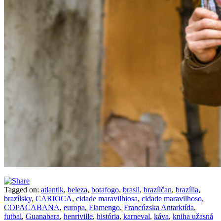
Tagged on:
atlantik
,
beleza
,
botafogo
,
brasil
,
brazílčan
,
brazília
,
brazílsky
,
CARIOCA
,
cidade maravilhiosa
,
cidade maravilhoso
,
COPACABANA
,
europa
,
Flamengo
,
Francúzska Antarktída
,
futbal
,
Guanabara
,
henriville
,
história
,
karneval
,
káva
,
kniha užasná