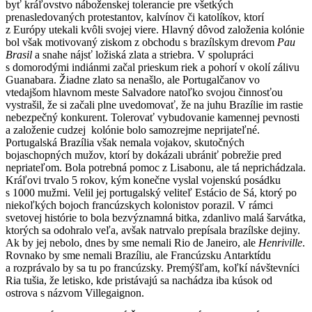
byť kráľovstvo náboženskej tolerancie pre všetkých
prenasledovaných protestantov, kalvínov či katolíkov, ktorí
z Európy utekali kvôli svojej viere. Hlavný dôvod založenia kolónie
bol však motivovaný ziskom z obchodu s brazílskym drevom
Pau
Brasil
a snahe nájsť ložiská zlata a striebra. V spolupráci
s domorodými indiánmi začal prieskum riek a pohorí v okolí zálivu
Guanabara. Žiadne zlato sa nenašlo, ale Portugalčanov vo
vtedajšom hlavnom meste Salvadore natoľko svojou činnosťou
vystrašil, že si začali plne uvedomovať, že na juhu Brazílie im rastie
nebezpečný konkurent. Tolerovať vybudovanie kamennej pevnosti
a založenie cudzej kolónie bolo samozrejme neprijateľné.
Portugalská Brazília však nemala vojakov, skutočných
bojaschopných mužov, ktorí by dokázali ubrániť pobrežie pred
nepriateľom. Bola potrebná pomoc z Lisabonu, ale tá neprichádzala.
Kráľovi trvalo 5 rokov, kým konečne vyslal vojenskú posádku
s 1000 mužmi. Velil jej portugalský veliteľ Estácio de Sá, ktorý po
niekoľkých bojoch francúzskych kolonistov porazil. V rámci
svetovej histórie to bola bezvýznamná bitka, zdanlivo malá šarvátka,
ktorých sa odohralo veľa, avšak natrvalo prepísala brazílske dejiny.
Ak by jej nebolo, dnes by sme nemali Rio de Janeiro, ale
Henriville
.
Rovnako by sme nemali Brazíliu, ale Francúzsku Antarktídu
a rozprávalo by sa tu po francúzsky. Premýšľam, koľkí návštevníci
Ria tušia, že letisko, kde pristávajú sa nachádza iba kúsok od
ostrova s názvom Villegaignon.