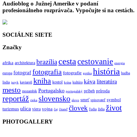
Audioblog o Južnej Amerike v podaní
profesionálneho rozprávača. Vypočujte si na cestách.
SOCIÁLNE SIETE
Značky
cesta
cestovanie
brazília
afrika
architektura
energia
história
fotografia
fotograf
fotografie
europa
hudba
gotika
kniha
káva
literatúra
kostol
India
kaviareň
kultúra
jazyk
krása
mesto
Portugalsko
príroda
príbeh
mozambik
portugalský
reportáž
slovensko
smrť
symbol
spisovateľ
rieka
slovo
život
človek
ulica
turizmus
vojna
viera
ľudia
židia
čaj
čitateľ
PHOTOGALLERY