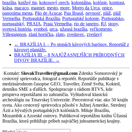
brazília
,
knižný tip
,
kokosový orech
,
koloniálna
,
kolónie
,
kontrast
,
krása
,
macaco
,
magnet
,
mesto
,
more
,
Morro da Urca
,
opice
,
panoráma mesta
,
Pão de Açucar
,
Pau Brasil
,
pevnosť
,
pláž
,
pláž
Vermelha
,
Portugalská Brazília
,
Portugalské kolonie
,
Portugalsko
,
portugalský
,
PRAIA
,
Praia Vermelha
,
rio de janeiro
,
RJ
,
stopy
,
svetová história
,
symbol
,
urca
,
užasná brazília
,
veľkomesto
,
Villegaignon
,
zlatá horúčka
,
zlato
,
zvedavec
,
zvedavý
←
BRAZÍLIA I. – Po stopách kávových barónov. Reportáž z
kávovej plantáže.
BRAZÍLIA III. – 8 NAJÚŽASNEJŠÍCH PRÍRODNÝCH
DIVOV BRAZÍLIE.
→
Kontakt:
SlovakTraveller@gmail.com
Zdenko Somorovský je
cestovný sprievodca, fotograf a reportér. Reportáže publikuje v
medzinárodnom časopise GEO, Traveller, Země Světa, Kokteil,
denníku SME a ďalších. Spolupracuje s rádiom RTVS, kde
prispieva reportážami zo zahraničia. Vyštudoval klasickú
archeológiu na Trnavskej Univerzite. Precestoval viac ako 50 krajín
sveta. Ako cestovný sprievodca pôsobí v Južnej Amerike, Strednej
Ázii a bývalých portugalských kolóniách. Miluje Brazíliu,
Mozambik a Azorské ostrovy. Publikoval reportážnu knihu Úžasná
Brazília, ktorá približuje príbeh najväčšej juhoamerickej krajiny.
Hladaj