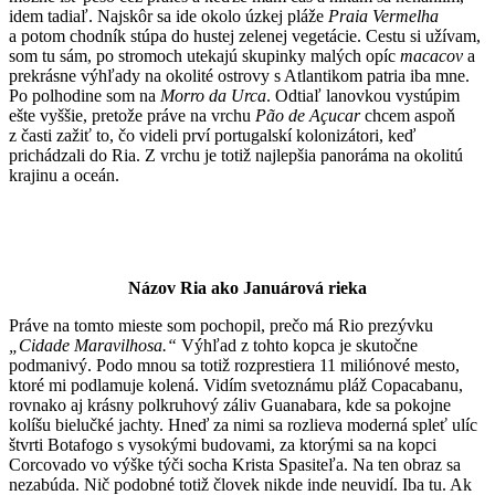
idem tadiaľ. Najskôr sa ide okolo úzkej pláže
Praia Vermelha
a potom chodník stúpa do hustej zelenej vegetácie. Cestu si užívam,
som tu sám, po stromoch utekajú skupinky malých opíc
macacov
a
prekrásne výhľady na okolité ostrovy s Atlantikom patria iba mne.
Po polhodine som na
Morro da Urca
. Odtiaľ lanovkou vystúpim
ešte vyššie, pretože práve na vrchu
Pão de Açucar
chcem aspoň
z časti zažiť to, čo videli prví portugalskí kolonizátori, keď
prichádzali do Ria. Z vrchu je totiž najlepšia panoráma na okolitú
krajinu a oceán.
Názov Ria ako Januárová rieka
Práve na tomto mieste som pochopil, prečo má Rio prezývku
„Cidade Maravilhosa.“
Výhľad z tohto kopca je skutočne
podmanivý. Podo mnou sa totiž rozprestiera 11 miliónové mesto,
ktoré mi podlamuje kolená. Vidím svetoznámu pláž Copacabanu,
rovnako aj krásny polkruhový záliv Guanabara, kde sa pokojne
kolíšu bielučké jachty. Hneď za nimi sa rozlieva moderná spleť ulíc
štvrti Botafogo s vysokými budovami, za ktorými sa na kopci
Corcovado vo výške týči socha Krista Spasiteľa. Na ten obraz sa
nezabúda. Nič podobné totiž človek nikde inde neuvidí. Iba tu. Ak