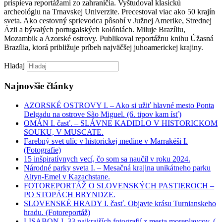
prispieva reportážami zo zahraničia. Vyštudoval klasickú
archeológiu na Trnavskej Univerzite. Precestoval viac ako 50 krajín
sveta. Ako cestovný sprievodca pôsobí v Južnej Amerike, Strednej
Ázii a bývalých portugalských kolóniách. Miluje Brazíliu,
Mozambik a Azorské ostrovy. Publikoval reportážnu knihu Úžasná
Brazília, ktorá približuje príbeh najväčšej juhoamerickej krajiny.
Hladaj
Najnovšie články
AZORSKÉ OSTROVY I. – Ako si užiť hlavné mesto Ponta
Delgadu na ostrove São Miguel. (6. tipov kam ísť)
OMÁN I. časť. – SLÁVNE KADIDLO V HISTORICKOM
SOUKU, V MUSCATE.
Farebný svet ulíc v historickej medine v Marrakéši I.
(Fotografie)
15 inšpiratívnych vecí, čo som sa naučil v roku 2024.
Národné parky sveta I. – Mesačná krajina unikátneho parku
Altyn-Emel v Kazachstane.
FOTOREPORTÁŽ O SLOVENSKÝCH PASTIEROCH –
PO STOPÁCH BRYNDZE.
SLOVENSKÉ HRADY I. časť. Objavte krásu Turnianskeho
hradu. (Fotoreportáž)
LISABON I. 33 najkrajších fotografií z mesta moreplavcov. (