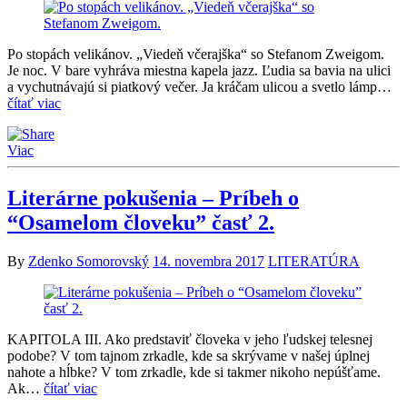
Po stopách velikánov. „Viedeň včerajška“ so Stefanom Zweigom.
Je noc. V bare vyhráva miestna kapela jazz. Ľudia sa bavia na ulici
a vychutnávajú si piatkový večer. Ja kráčam ulicou a svetlo lámp…
čítať viac
Viac
Literárne pokušenia – Príbeh o
“Osamelom človeku” časť 2.
By
Zdenko Somorovský
14. novembra 2017
LITERATÚRA
KAPITOLA III. Ako predstaviť človeka v jeho ľudskej telesnej
podobe? V tom tajnom zrkadle, kde sa skrývame v našej úplnej
nahote a hĺbke? V tom zrkadle, kde si takmer nikoho nepúšťame.
Ak…
čítať viac