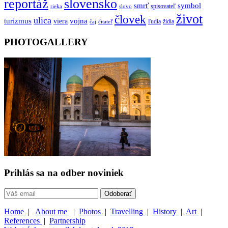
reportáž
slovensko
smrť
symbol
spisovateľ
rieka
slovo
život
človek
ulica
turizmus
vojna
viera
ľudia
židia
čaj
čitateľ
PHOTOGALLERY
Prihlás sa na odber noviniek
Home
|
About me
|
Photos
|
Travelling
|
History
|
Art
|
References
|
Partnership