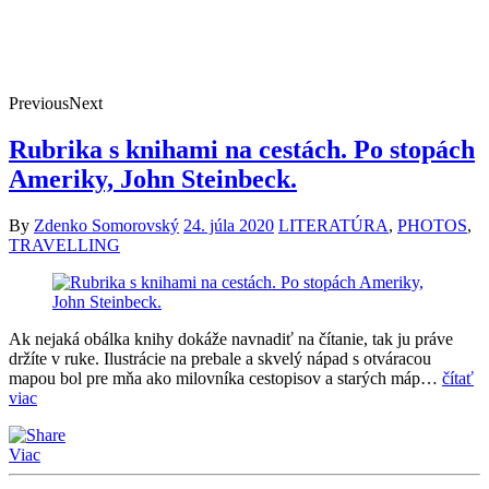
Previous
Next
Rubrika s knihami na cestách. Po stopách
Ameriky, John Steinbeck.
By
Zdenko Somorovský
24. júla 2020
LITERATÚRA
,
PHOTOS
,
TRAVELLING
Ak nejaká obálka knihy dokáže navnadiť na čítanie, tak ju práve
držíte v ruke. Ilustrácie na prebale a skvelý nápad s otváracou
mapou bol pre mňa ako milovníka cestopisov a starých máp…
čítať
viac
Viac