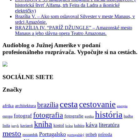
historická štvrť Alfama, trh Feira da Ladra a ikonické
električky)
Brazília V. – Ako som oslavoval Silvester v meste Manaus, v
srdci Amazónie.
BRAZÍLIA IV. “PARÍŽ DŽUNGLE” – Amazonské mesto
Manaus a jeho slávna opera Teatro Amazonas.
Audioblog o Južnej Amerike v podaní
profesionálneho rozprávača. Vypočujte si na cestách.
SOCIÁLNE SIETE
Značky
cesta
cestovanie
brazília
afrika
architektura
energia
história
fotografia
fotograf
fotografie
europa
hudba
gotika
kniha
káva
literatúra
kostol
India
kaviareň
kultúra
jazyk
krása
mesto
Portugalsko
príroda
príbeh
mozambik
portugalský