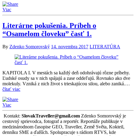
Viac
Literárne pokušenia. Príbeh o
“Osamelom človeku” časť 1.
By
Zdenko Somorovský
14. novembra 2017
LITERATÚRA
KAPITOLA I. V mestách sa každý deň odohrávajú rôzne príbehy.
Ľudské osudy sa v nich spájajú a zase oddeľujú. Rovnako ako dve
molekuly. Vzniká z nich život s trieskajúcou silou, alebo zaniká.…
čítať viac
Viac
Kontakt:
SlovakTraveller@gmail.com
Zdenko Somorovský je
cestovný sprievodca, fotograf a reportér. Reportáže publikuje v
medzinárodnom časopise GEO, Traveller, Země Světa, Kokteil,
denníku SME a ďalších. Spolupracuje s rádiom RTVS, kde