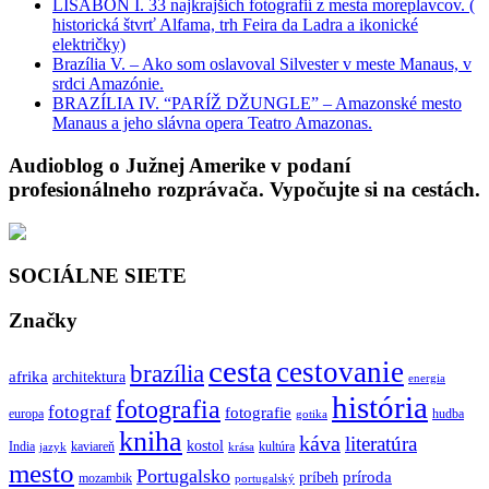
LISABON I. 33 najkrajších fotografií z mesta moreplavcov. (
historická štvrť Alfama, trh Feira da Ladra a ikonické
električky)
Brazília V. – Ako som oslavoval Silvester v meste Manaus, v
srdci Amazónie.
BRAZÍLIA IV. “PARÍŽ DŽUNGLE” – Amazonské mesto
Manaus a jeho slávna opera Teatro Amazonas.
Audioblog o Južnej Amerike v podaní
profesionálneho rozprávača. Vypočujte si na cestách.
SOCIÁLNE SIETE
Značky
cesta
cestovanie
brazília
afrika
architektura
energia
história
fotografia
fotograf
fotografie
europa
hudba
gotika
kniha
káva
literatúra
kostol
India
kaviareň
kultúra
jazyk
krása
mesto
Portugalsko
príroda
príbeh
mozambik
portugalský