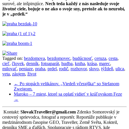
surové, ale inšpirujúce.
Nech teda každý z nás nasleduje svoje
životné ciele, bojuje o ne ako o svoje sny, pretože ak to neurobí,
je v „prdeli.“
Tagged on:
bezdomova
,
bezdomovec
,
budúcnosť
,
ceruza
,
cesta
,
cieľ
,
človek
,
denník
,
fotoaparát
,
hudba
,
kniha
,
krása
,
marec
,
milovať
,
peniaze
,
praha
,
prdel
,
rodič
,
rozhovor
,
slovo
,
týždeň
,
ulica
,
veta
,
záujem
,
život
←
Po stopách velikánov. „Viedeň včerajška“ so Stefanom
Zweigom.
Maroko – 7 miest, ktoré sa oplatí vidieť v kráľovskom Feze
→
Kontakt:
SlovakTraveller@gmail.com
Zdenko Somorovský je
cestovný sprievodca, fotograf a reportér. Reportáže publikuje v
medzinárodnom časopise GEO, Traveller, Země Světa, Kokteil,
denníku SME a ďalších. Spolupracuje s rádiom RTVS, kde