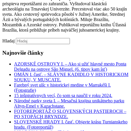
prispieva reportážami zo zahraničia. Vyštudoval klasickú
archeológiu na Trnavskej Univerzite. Precestoval viac ako 50 krajín
sveta. Ako cestovný sprievodca pôsobí v Južnej Amerike, Strednej
Ázii a bývalých portugalských kolóniách. Miluje Brazíliu,
Mozambik a Azorské ostrovy. Publikoval reportážnu knihu Úžasná
Brazília, ktorá približuje príbeh najväčšej juhoamerickej krajiny.
Hladaj
Najnovšie články
AZORSKÉ OSTROVY I. – Ako si užiť hlavné mesto Ponta
Delgadu na ostrove São Miguel. (6. tipov kam ísť)
OMÁN I. časť. – SLÁVNE KADIDLO V HISTORICKOM
SOUKU, V MUSCATE.
Farebný svet ulíc v historickej medine v Marrakéši I.
(Fotografie)
15 inšpiratívnych vecí, čo som sa naučil v roku 2024.
Národné parky sveta I. – Mesačná krajina unikátneho parku
Altyn-Emel v Kazachstane.
FOTOREPORTÁŽ O SLOVENSKÝCH PASTIEROCH –
PO STOPÁCH BRYNDZE.
SLOVENSKÉ HRADY I. časť. Objavte krásu Turnianskeho
hradu. (Fotoreportáž)