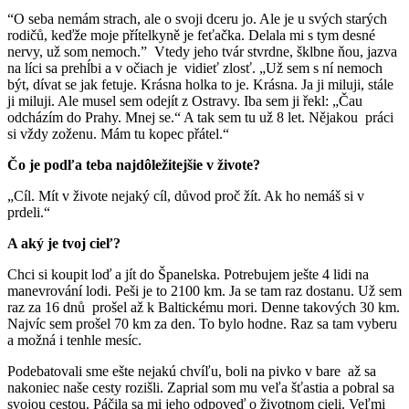
“O seba nemám strach, ale o svoji dceru jo. Ale je u svých starých
rodičů, keďže moje přítelkyně je feťačka. Delala mi s tym desné
nervy, už som nemoch.” Vtedy jeho tvár stvrdne, šklbne ňou, jazva
na líci sa prehĺbi a v očiach je vidieť zlosť. „Už sem s ní nemoch
být, dívat se jak fetuje. Krásna holka to je. Krásna. Ja ji miluji, stále
ji miluji. Ale musel sem odejít z Ostravy. Iba sem ji řekl: „Čau
odcházím do Prahy. Mnej se.“ A tak sem tu už 8 let. Nějakou práci
si vždy zoženu. Mám tu kopec přátel.“
Čo je podľa teba najdôležitejšie v živote?
„Cíl. Mít v živote nejaký cíl, důvod proč žít. Ak ho nemáš si v
prdeli.“
A aký je tvoj cieľ?
Chci si koupit loď a jít do Španelska. Potrebujem ješte 4 lidi na
manevrování lodi. Peši je to 2100 km. Ja se tam raz dostanu. Už sem
raz za 16 dnů prošel až k Baltickému mori. Denne takových 30 km.
Najvíc sem prošel 70 km za den. To bylo hodne. Raz sa tam vyberu
a možná i tenhle mesíc.
Podebatovali sme ešte nejakú chvíľu, boli na pivko v bare až sa
nakoniec naše cesty rozišli. Zaprial som mu veľa šťastia a pobral sa
svojou cestou. Páčila sa mi jeho odpoveď o životnom cieli. Veľmi