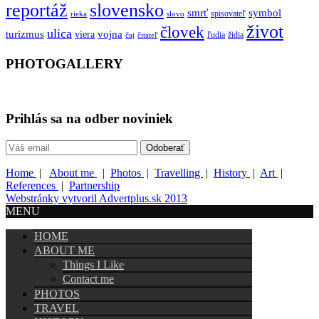
reportáž
slovensko
smrť
symbol
spisovateľ
rieka
slovo
život
človek
ulica
turizmus
vojna
viera
ľudia
židia
čaj
čitateľ
PHOTOGALLERY
Prihlás sa na odber noviniek
Home
|
About me
|
Photos
|
Travelling
|
History
|
Art
|
References
|
Partnership
Webstránky vytvoril Advertplus.sk 2013
MENU
HOME
ABOUT ME
Things I Like
Contact me
PHOTOS
TRAVEL