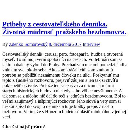
Previous
Next
Príbehy z cestovateľského denníka.
Životná múdrosť pražského bezdomovca.
By
Zdenko Somorovský
8. decembra 2017
Interview
Cestovateľský denník, ceruza, pero, fotoaparát, hudba a otvorená
myseľ. To sú moji verní spoločníci na cestách. Vo februári som sa
takto nabalený vybral do Prahy. Prechádzam ulicami pomedzi ľudí a
vnímam svet okolo seba. Ako som kráčal, cítil som vnútornú
potrebu sa priblížiť neznámemu človeku na ulici. Poskytnúť mu
teplo z ľudského rozhovoru, prejaviť záujem a len tak si chvíľu
poklebetiť o živote. Pretože ten sa skrýva za ulicami a múrmi
starých historických budov a niekedy si ho vôbec nevšimneme. A
tak som sa z ničoho nič dal do reči s jedných bezdomovcom. Bol to
veľmi zaujímavý a inšpirujúci rozhovor. Jeho slová a vety som si
neskôr spísal do svojho denníka a tu je krátky prepis z nášho
rozhovoru. Verím, že s Honzom budete súhlasiť minimálne v jednej
veci.
Chceš si nájsť prácu?