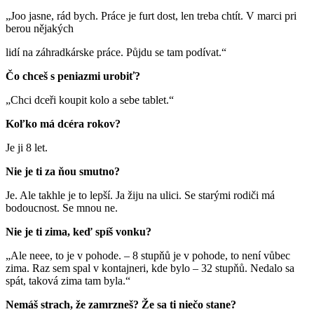
„Joo jasne, rád bych. Práce je furt dost, len treba chtít. V marci pri
berou nějakých
lidí na záhradkárske práce. Půjdu se tam podívat.“
Čo chceš s peniazmi urobiť?
„Chci dceři koupit kolo a sebe tablet.“
Koľko má dcéra rokov?
Je ji 8 let.
Nie je ti za ňou smutno?
Je. Ale takhle je to lepší. Ja žiju na ulici. Se starými rodiči má
bodoucnost. Se mnou ne.
Nie je ti zima, keď spíš vonku?
„Ale neee, to je v pohode. – 8 stupňů je v pohode, to není vůbec
zima. Raz sem spal v kontajneri, kde bylo – 32 stupňů. Nedalo sa
spát, taková zima tam byla.“
Nemáš strach, že zamrzneš? Že sa ti niečo stane?