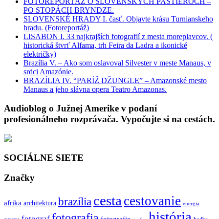
FOTOREPORTÁŽ O SLOVENSKÝCH PASTIEROCH –
PO STOPÁCH BRYNDZE.
SLOVENSKÉ HRADY I. časť. Objavte krásu Turnianskeho
hradu. (Fotoreportáž)
LISABON I. 33 najkrajších fotografií z mesta moreplavcov. (
historická štvrť Alfama, trh Feira da Ladra a ikonické
električky)
Brazília V. – Ako som oslavoval Silvester v meste Manaus, v
srdci Amazónie.
BRAZÍLIA IV. “PARÍŽ DŽUNGLE” – Amazonské mesto
Manaus a jeho slávna opera Teatro Amazonas.
Audioblog o Južnej Amerike v podaní
profesionálneho rozprávača. Vypočujte si na cestách.
SOCIÁLNE SIETE
Značky
cesta
cestovanie
brazília
afrika
architektura
energia
história
fotografia
fotograf
fotografie