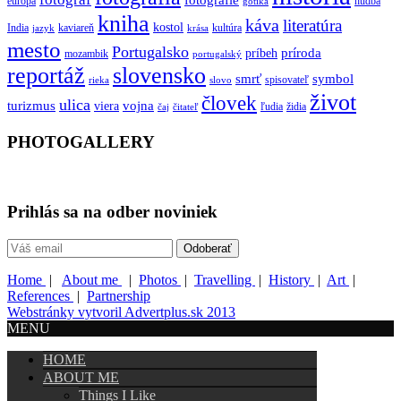
europa
hudba
gotika
kniha
káva
literatúra
kostol
India
kaviareň
kultúra
jazyk
krása
mesto
Portugalsko
príroda
príbeh
mozambik
portugalský
reportáž
slovensko
smrť
symbol
spisovateľ
rieka
slovo
život
človek
ulica
turizmus
vojna
viera
ľudia
židia
čaj
čitateľ
PHOTOGALLERY
Prihlás sa na odber noviniek
Home
|
About me
|
Photos
|
Travelling
|
History
|
Art
|
References
|
Partnership
Webstránky vytvoril Advertplus.sk 2013
MENU
HOME
ABOUT ME
Things I Like