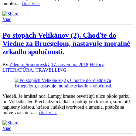
mnoho…
čítať viac
Viac
Po stopách Velikánov (2). Choďte do
Viedne za Bruegelom, nastavuje moralné
zrkadlo spoločnosti.
By
Zdenko Somorovský
17. novembra 2018
History
,
LITERATÚRA
,
TRAVELLING
Viedeň. Je hmlistá noc. Lampy krásne osvetľujú ulicu okolo parku
pri Volkstheater. Prechádzam tadiaľto pokojným krokom, som totiž
naplnený krásou, krásou ľudskej tvorivosti a umenia, pretože sa
práve vraciam z…
čítať viac
Viac