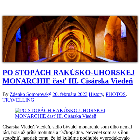
PO STOPÁCH RAKÚSKO-UHORSKEJ
MONARCHIE časť III. Cisárska Viedeň
By
Zdenko Somorovský
20. februára 2023
History
,
PHOTOS
,
TRAVELLING
Cisárska Viedeň Viedeň, sídlo bývalej monarchie som dlho nemal
rád, bola až príliš mohutná a ťažkopádna. Nevedel som sa s ňou
stotožniť, napriek tomu, že jej kultúrne podhubie vyprodukovalo