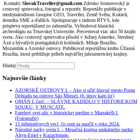
Kontakt:
SlovakTraveller@gmail.com
Zdenko Somorovský je
cestovný sprievodca, fotograf a reportér. Reportáže publikuje v
medzinárodnom časopise GEO, Traveller, Země Světa, Kokteil,
denníku SME a ďalších. Spolupracuje s rádiom RTVS, kde
prispieva reportážami zo zahraničia. Vyštudoval klasickú
archeológiu na Trnavskej Univerzite. Precestoval viac ako 50 krajín
sveta. Ako cestovný sprievodca pôsobí v Južnej Amerike, Strednej
Ázii a bývalých portugalských kolóniách. Miluje Brazíliu,
Mozambik a Azorské ostrovy. Publikoval reportážnu knihu Úžasná
Brazília, ktorá približuje príbeh najväčšej juhoamerickej krajiny.
Hladaj
Najnovšie články
AZORSKÉ OSTROVY I. – Ako si užiť hlavné mesto Ponta
Delgadu na ostrove São Miguel. (6. tipov kam ísť)
OMÁN I. časť. – SLÁVNE KADIDLO V HISTORICKOM
SOUKU, V MUSCATE.
Farebný svet ulíc v historickej medine v Marrakéši I.
(Fotografie)
15 inšpiratívnych vecí, čo som sa naučil v roku 2024.
Národné parky sveta I. – Mesačná krajina unikátneho parku
Altyn-Emel v Kazachstane.