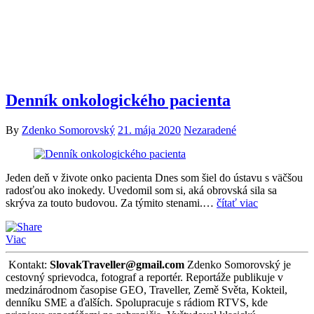
Denník onkologického pacienta
By
Zdenko Somorovský
21. mája 2020
Nezaradené
Jeden deň v živote onko pacienta Dnes som šiel do ústavu s väčšou
radosťou ako inokedy. Uvedomil som si, aká obrovská sila sa
skrýva za touto budovou. Za týmito stenami.…
čítať viac
Viac
Kontakt:
SlovakTraveller@gmail.com
Zdenko Somorovský je
cestovný sprievodca, fotograf a reportér. Reportáže publikuje v
medzinárodnom časopise GEO, Traveller, Země Světa, Kokteil,
denníku SME a ďalších. Spolupracuje s rádiom RTVS, kde