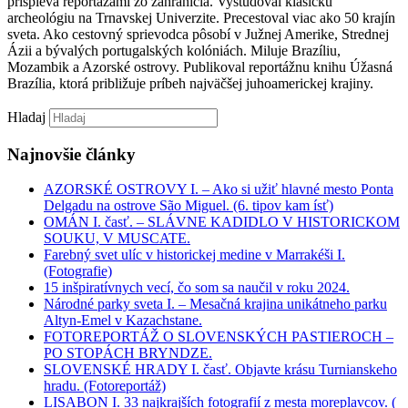
prispieva reportážami zo zahraničia. Vyštudoval klasickú
archeológiu na Trnavskej Univerzite. Precestoval viac ako 50 krajín
sveta. Ako cestovný sprievodca pôsobí v Južnej Amerike, Strednej
Ázii a bývalých portugalských kolóniách. Miluje Brazíliu,
Mozambik a Azorské ostrovy. Publikoval reportážnu knihu Úžasná
Brazília, ktorá približuje príbeh najväčšej juhoamerickej krajiny.
Hladaj
Najnovšie články
AZORSKÉ OSTROVY I. – Ako si užiť hlavné mesto Ponta
Delgadu na ostrove São Miguel. (6. tipov kam ísť)
OMÁN I. časť. – SLÁVNE KADIDLO V HISTORICKOM
SOUKU, V MUSCATE.
Farebný svet ulíc v historickej medine v Marrakéši I.
(Fotografie)
15 inšpiratívnych vecí, čo som sa naučil v roku 2024.
Národné parky sveta I. – Mesačná krajina unikátneho parku
Altyn-Emel v Kazachstane.
FOTOREPORTÁŽ O SLOVENSKÝCH PASTIEROCH –
PO STOPÁCH BRYNDZE.
SLOVENSKÉ HRADY I. časť. Objavte krásu Turnianskeho
hradu. (Fotoreportáž)
LISABON I. 33 najkrajších fotografií z mesta moreplavcov. (