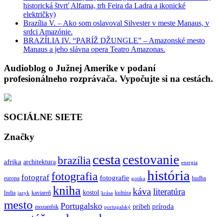
historická štvrť Alfama, trh Feira da Ladra a ikonické
električky)
Brazília V. – Ako som oslavoval Silvester v meste Manaus, v
srdci Amazónie.
BRAZÍLIA IV. “PARÍŽ DŽUNGLE” – Amazonské mesto
Manaus a jeho slávna opera Teatro Amazonas.
Audioblog o Južnej Amerike v podaní
profesionálneho rozprávača. Vypočujte si na cestách.
SOCIÁLNE SIETE
Značky
cesta
cestovanie
brazília
afrika
architektura
energia
história
fotografia
fotograf
fotografie
europa
hudba
gotika
kniha
káva
literatúra
kostol
India
kaviareň
kultúra
jazyk
krása
mesto
Portugalsko
príroda
príbeh
mozambik
portugalský