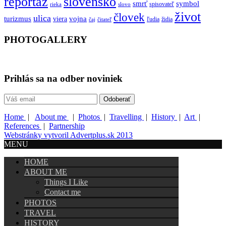
reportáž
slovensko
smrť
symbol
spisovateľ
rieka
slovo
život
človek
ulica
turizmus
vojna
viera
ľudia
židia
čaj
čitateľ
PHOTOGALLERY
Prihlás sa na odber noviniek
Home
|
About me
|
Photos
|
Travelling
|
History
|
Art
|
References
|
Partnership
Webstránky vytvoril Advertplus.sk 2013
MENU
HOME
ABOUT ME
Things I Like
Contact me
PHOTOS
TRAVEL
HISTORY