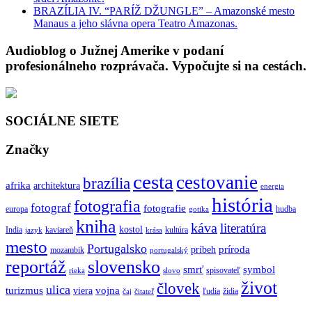
BRAZÍLIA IV. “PARÍŽ DŽUNGLE” – Amazonské mesto
Manaus a jeho slávna opera Teatro Amazonas.
Audioblog o Južnej Amerike v podaní
profesionálneho rozprávača. Vypočujte si na cestách.
SOCIÁLNE SIETE
Značky
cesta
cestovanie
brazília
afrika
architektura
energia
história
fotografia
fotograf
fotografie
europa
hudba
gotika
kniha
káva
literatúra
kostol
India
kaviareň
kultúra
jazyk
krása
mesto
Portugalsko
príroda
príbeh
mozambik
portugalský
reportáž
slovensko
smrť
symbol
spisovateľ
rieka
slovo
život
človek
ulica
turizmus
vojna
viera
ľudia
židia
čaj
čitateľ