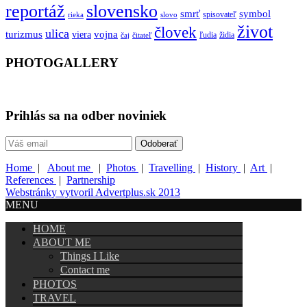
reportáž
slovensko
smrť
symbol
spisovateľ
rieka
slovo
život
človek
ulica
turizmus
vojna
viera
ľudia
židia
čaj
čitateľ
PHOTOGALLERY
Prihlás sa na odber noviniek
Home
|
About me
|
Photos
|
Travelling
|
History
|
Art
|
References
|
Partnership
Webstránky vytvoril Advertplus.sk 2013
MENU
HOME
ABOUT ME
Things I Like
Contact me
PHOTOS
TRAVEL