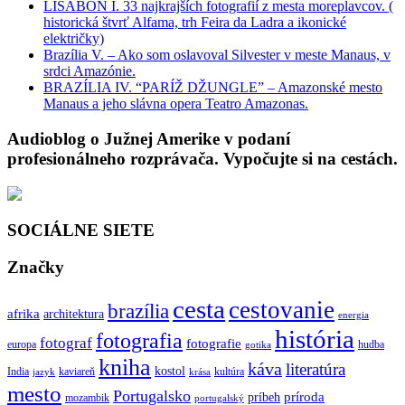
LISABON I. 33 najkrajších fotografií z mesta moreplavcov. (
historická štvrť Alfama, trh Feira da Ladra a ikonické
električky)
Brazília V. – Ako som oslavoval Silvester v meste Manaus, v
srdci Amazónie.
BRAZÍLIA IV. “PARÍŽ DŽUNGLE” – Amazonské mesto
Manaus a jeho slávna opera Teatro Amazonas.
Audioblog o Južnej Amerike v podaní
profesionálneho rozprávača. Vypočujte si na cestách.
SOCIÁLNE SIETE
Značky
cesta
cestovanie
brazília
afrika
architektura
energia
história
fotografia
fotograf
fotografie
europa
hudba
gotika
kniha
káva
literatúra
kostol
India
kaviareň
kultúra
jazyk
krása
mesto
Portugalsko
príroda
príbeh
mozambik
portugalský