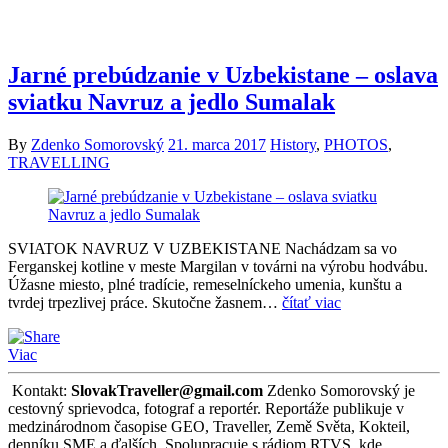
Jarné prebúdzanie v Uzbekistane – oslava
sviatku Navruz a jedlo Sumalak
By
Zdenko Somorovský
21. marca 2017
History
,
PHOTOS
,
TRAVELLING
SVIATOK NAVRUZ V UZBEKISTANE Nachádzam sa vo
Ferganskej kotline v meste Margilan v továrni na výrobu hodvábu.
Úžasne miesto, plné tradície, remeselníckeho umenia, kunštu a
tvrdej trpezlivej práce. Skutočne žasnem…
čítať viac
Viac
Kontakt:
SlovakTraveller@gmail.com
Zdenko Somorovský je
cestovný sprievodca, fotograf a reportér. Reportáže publikuje v
medzinárodnom časopise GEO, Traveller, Země Světa, Kokteil,
denníku SME a ďalších. Spolupracuje s rádiom RTVS, kde