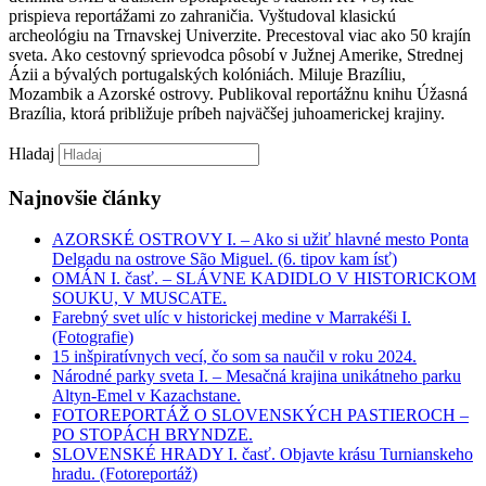
prispieva reportážami zo zahraničia. Vyštudoval klasickú
archeológiu na Trnavskej Univerzite. Precestoval viac ako 50 krajín
sveta. Ako cestovný sprievodca pôsobí v Južnej Amerike, Strednej
Ázii a bývalých portugalských kolóniách. Miluje Brazíliu,
Mozambik a Azorské ostrovy. Publikoval reportážnu knihu Úžasná
Brazília, ktorá približuje príbeh najväčšej juhoamerickej krajiny.
Hladaj
Najnovšie články
AZORSKÉ OSTROVY I. – Ako si užiť hlavné mesto Ponta
Delgadu na ostrove São Miguel. (6. tipov kam ísť)
OMÁN I. časť. – SLÁVNE KADIDLO V HISTORICKOM
SOUKU, V MUSCATE.
Farebný svet ulíc v historickej medine v Marrakéši I.
(Fotografie)
15 inšpiratívnych vecí, čo som sa naučil v roku 2024.
Národné parky sveta I. – Mesačná krajina unikátneho parku
Altyn-Emel v Kazachstane.
FOTOREPORTÁŽ O SLOVENSKÝCH PASTIEROCH –
PO STOPÁCH BRYNDZE.
SLOVENSKÉ HRADY I. časť. Objavte krásu Turnianskeho
hradu. (Fotoreportáž)