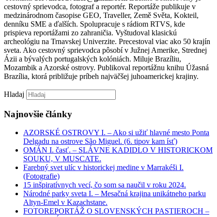
cestovný sprievodca, fotograf a reportér. Reportáže publikuje v
medzinárodnom časopise GEO, Traveller, Země Světa, Kokteil,
denníku SME a ďalších. Spolupracuje s rádiom RTVS, kde
prispieva reportážami zo zahraničia. Vyštudoval klasickú
archeológiu na Trnavskej Univerzite. Precestoval viac ako 50 krajín
sveta. Ako cestovný sprievodca pôsobí v Južnej Amerike, Strednej
Ázii a bývalých portugalských kolóniách. Miluje Brazíliu,
Mozambik a Azorské ostrovy. Publikoval reportážnu knihu Úžasná
Brazília, ktorá približuje príbeh najväčšej juhoamerickej krajiny.
Hladaj
Najnovšie články
AZORSKÉ OSTROVY I. – Ako si užiť hlavné mesto Ponta
Delgadu na ostrove São Miguel. (6. tipov kam ísť)
OMÁN I. časť. – SLÁVNE KADIDLO V HISTORICKOM
SOUKU, V MUSCATE.
Farebný svet ulíc v historickej medine v Marrakéši I.
(Fotografie)
15 inšpiratívnych vecí, čo som sa naučil v roku 2024.
Národné parky sveta I. – Mesačná krajina unikátneho parku
Altyn-Emel v Kazachstane.
FOTOREPORTÁŽ O SLOVENSKÝCH PASTIEROCH –