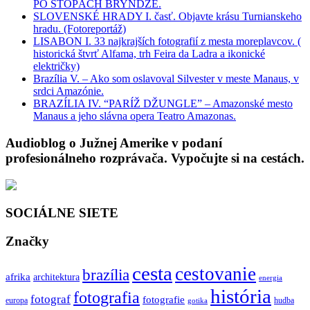
PO STOPÁCH BRYNDZE.
SLOVENSKÉ HRADY I. časť. Objavte krásu Turnianskeho
hradu. (Fotoreportáž)
LISABON I. 33 najkrajších fotografií z mesta moreplavcov. (
historická štvrť Alfama, trh Feira da Ladra a ikonické
električky)
Brazília V. – Ako som oslavoval Silvester v meste Manaus, v
srdci Amazónie.
BRAZÍLIA IV. “PARÍŽ DŽUNGLE” – Amazonské mesto
Manaus a jeho slávna opera Teatro Amazonas.
Audioblog o Južnej Amerike v podaní
profesionálneho rozprávača. Vypočujte si na cestách.
SOCIÁLNE SIETE
Značky
cesta
cestovanie
brazília
afrika
architektura
energia
história
fotografia
fotograf
fotografie
europa
hudba
gotika