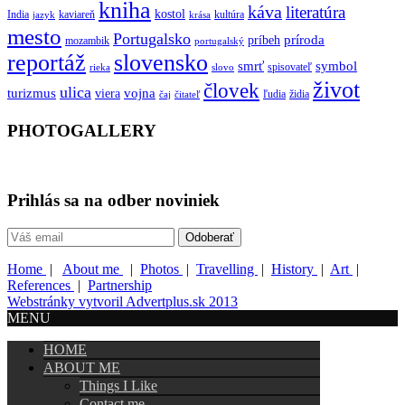
kniha
káva
literatúra
kostol
India
kaviareň
kultúra
jazyk
krása
mesto
Portugalsko
príroda
príbeh
mozambik
portugalský
reportáž
slovensko
smrť
symbol
spisovateľ
rieka
slovo
život
človek
ulica
turizmus
vojna
viera
ľudia
židia
čaj
čitateľ
PHOTOGALLERY
Prihlás sa na odber noviniek
Home
|
About me
|
Photos
|
Travelling
|
History
|
Art
|
References
|
Partnership
Webstránky vytvoril Advertplus.sk 2013
MENU
HOME
ABOUT ME
Things I Like
Contact me