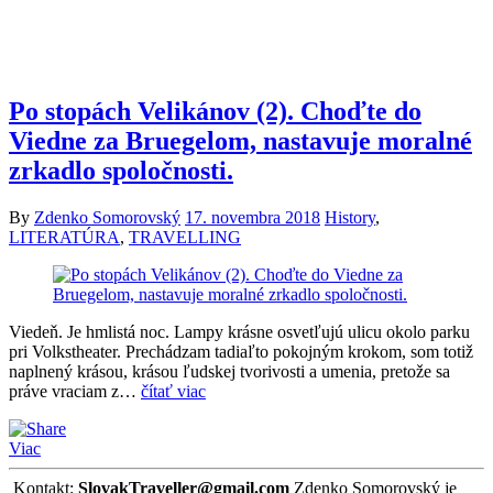
Po stopách Velikánov (2). Choďte do
Viedne za Bruegelom, nastavuje moralné
zrkadlo spoločnosti.
By
Zdenko Somorovský
17. novembra 2018
History
,
LITERATÚRA
,
TRAVELLING
Viedeň. Je hmlistá noc. Lampy krásne osvetľujú ulicu okolo parku
pri Volkstheater. Prechádzam tadiaľto pokojným krokom, som totiž
naplnený krásou, krásou ľudskej tvorivosti a umenia, pretože sa
práve vraciam z…
čítať viac
Viac
Kontakt:
SlovakTraveller@gmail.com
Zdenko Somorovský je